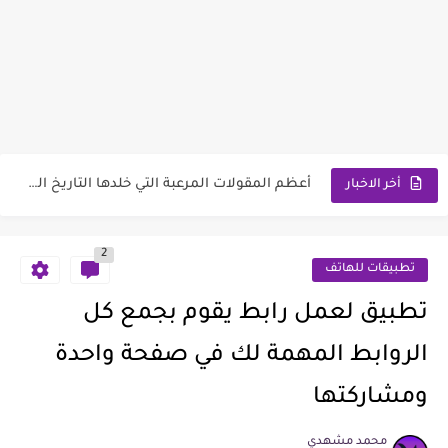
تطبيق عربي تستطيع بيع منتجاتك ان كانت جديدة أو مستعملة...
تطبيق يمكنك إيجاد أفضل و أرخص الأسعار في جميع المتاجر...
أعظم المقولات المرعبة التي خلدها التاريخ العربي
أخر الاخبار
موقع زخرفة النصوص و الأسماء والنكات والألقاب بزخارف عربية و...
2
أكثر المأكولات و الأشياء التي تدمر مناعة الأطفال
تطبيقات للهاتف
افضل المواقع للعمل على الانترنت بدون خبرة
تطبيق لعمل رابط يقوم بجمع كل
أفضل طريقة للتخلص من أكل السكريات باستمرار
الروابط المهمة لك في صفحة واحدة
تطبيق لمعرفة أصول عائلتك الحقيقي من أي بلد عن طريق...
ومشاركتها
أفلام كرتون وأنمي قصصهم مستوحاة من أحداث حقيقية
محمد مشهدي