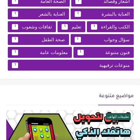
أشعار وقصائد
الصحة العامة
1
1
العناية بالبشرة
العناية بالشعر
1
1
الكتب والقراءة
تعليم
ثقافات وشعوب
1
1
1
سؤال وجواب
صحة الطفل
1
1
فنون متنوعة
معلومات عامة
1
1
منوعات ترفيهية
1
مواضيع متنوعة
تطبيقات للهاتف