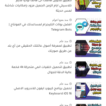
تطبيق لتحويل هاتفك الى هاتف نوكيا قديم
كلاسيكي ايام الزمن الجميل مزود بإمكانيات شاشة
لمس حديثة
منذ بضع اعوام
افضل بوتات التليجرام لمساعدتك في المونتاج |
Telegram Bots
منذ عام
تطبيق لمعرفة أصول عائلتك الحقيقي من أي بلد
عن طريق صورتك
منذ عام
تطبيق لتحميل خلفيات انمي متحركة 4k فخمة
عالية الدقة للجوال
منذ عام
تحميل برنامج كيبورد ايفون للاندرويد الاصلي
Keyboard iOS 16
منذ عام