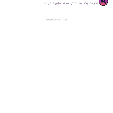
اخر تحديث :
منذ عام
4 دقائق للقراءة
ما هو اول أوكسيد الكربون وما هي استخداماته
إعلان - Advertisement