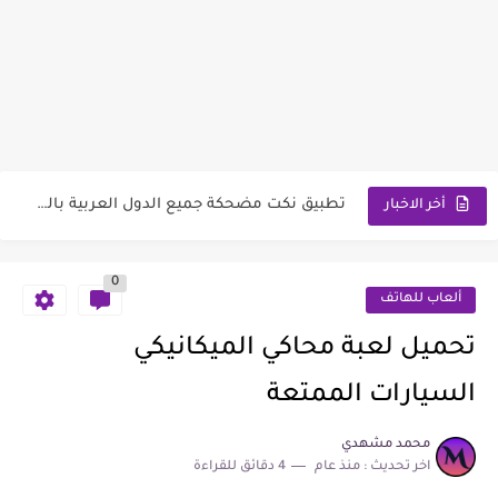
تطبيق لتحميل صور و خلفيات حلوى ملونة و سكاكر عالية...
موقع تلخيص الكتب بالذكاء الاصطناعي و ملفات PDF و المقالات
تطبيق نكت مضحكة جميع الدول العربية بالصور و مكتوبة جاهزة
أخر الاخبار
ما هو موقع محترفين العرب أفضل موقع عربي بالعالم
0
افضل موقع حساب عمرك بالهجري والميلادي وكم باقي لعيد ميلادك
ألعاب للهاتف
تحميل لعبة الجنرال العسكرية - الحرب العالمية الاستراتيجية
تحميل لعبة محاكي الميكانيكي
افضل برنامج لمشاهدة الانمي مسلسلات و أفلام مترجمة للعربي
السيارات الممتعة
أفضل تطبيق كرة القدم لمتابعة أخبار و نتائج المباريات مباشر
محمد مشهدي
اخر تحديث :
منذ عام
4 دقائق للقراءة
تحميل لعبة كاسل كراش حرب الأوراق الاستراتيجية السحرية