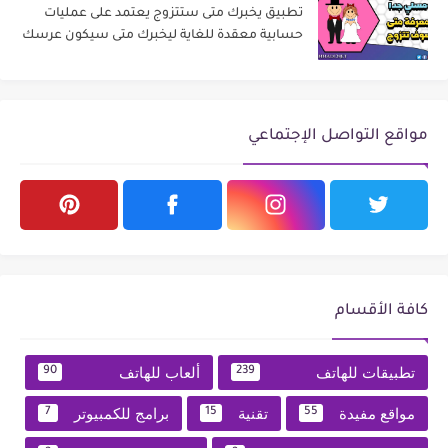
تطبيق يخبرك متى ستتزوج يعتمد على عمليات
حسابية معقدة للغاية ليخبرك متى سيكون عرسك
مواقع التواصل الإجتماعي
كافة الأقسام
تطبيقات للهاتف
ألعاب للهاتف
90
239
مواقع مفيدة
تقنية
برامج للكمبيوتر
7
15
55