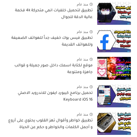
منذ عام
تطبيق لتحميل خلفيات انمي متحركة 4k فخمة
عالية الدقة للجوال
منذ عام
تطبيق فيس بوك خفيف جداً للهواتف الضعيفة
وللهواتف القديمة
منذ عام
موقع لكتابة اسمك داخل صور جميلة و قوالب
جاهزة ومتنوعة
منذ عام
تحميل برنامج كيبورد ايفون للاندرويد الاصلي
Keyboard iOS 16
منذ عام
تطبيق خواطر وأقوال تهز القلوب يحتوي على أروع
و أجمل الكلمات والخواطر و حكم عن الحياة