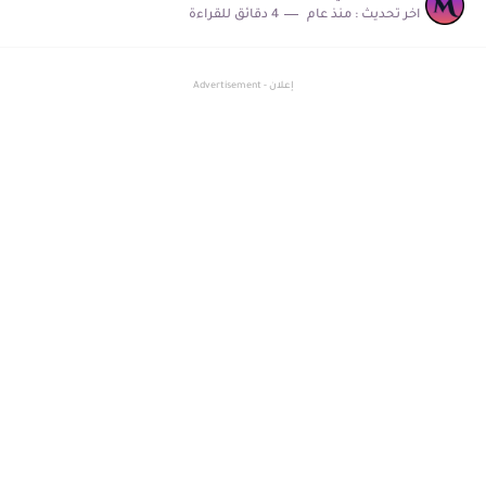
اخر تحديث :
منذ عام
4 دقائق للقراءة
تطبيق لتحميل خلفيات و صور الفضاء و المجرات و الكون...
إعلان - Advertisement