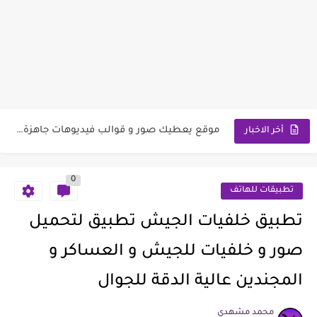
تطبيق تحميل صور و خلفيات بناتية كيوت Cute Girly Wallpaper
تطبيق تحميل صور و خلفيات باللون الاحمر للجوال Red Wallpaper
موقع يعطيك صور و قوالب فيديوهات جاهزة Microsoft Designer
أخر الاخبار
تطبيق تحميل خلفيات جون سينا عالية الدقة John Cena Wallpaper
0
تطبيق لتحميل صور و خلفيات بحار وشواطئ عالية الجودة للهواتف
تطبيقات للهاتف
تطبيق بكسلر أفضل تطبيق لتحرير و مونتاج الصور و أدوات...
تطبيق خلفيات الجيش تطبيق لتحميل
تطبيق لتحميل خلفيات للجوال ذات جودة عالية ومتنوعة بدون البحث...
صور و خلفيات للجيش و العساكر و
تطبيق لتحميل صور و خلفيات العاب الالكترونية عالية الدقة للجوال
المجندين عالية الدقة للجوال
تطبيق لتحميل صور و خلفيات جراء و كلاب صغيرة كيوت...
محمد مشهدي