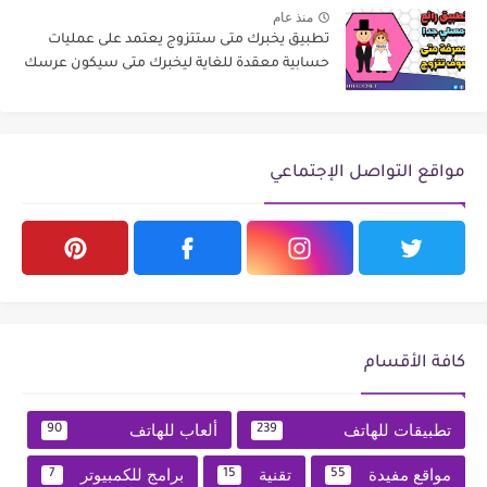
منذ عام
تطبيق يخبرك متى ستتزوج يعتمد على عمليات
حسابية معقدة للغاية ليخبرك متى سيكون عرسك
مواقع التواصل الإجتماعي
كافة الأقسام
تطبيقات للهاتف
ألعاب للهاتف
90
239
مواقع مفيدة
تقنية
برامج للكمبيوتر
7
15
55