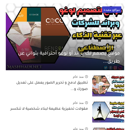
مواقع مفيدة
منذ عام
موقع يصمم لك براند أو لوغو أحترافية بثواني عن
طريق...
منذ عام
تطبيق لدمج و تحرير الصور يعمل على تعديل
صورك و...
منذ عام
مقولات تحفيزية عظيمة لبناء شخصية لا تنكسر
منذ عام