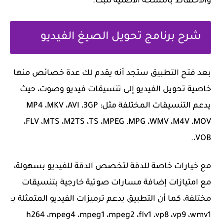
والاحتفاظ بالنسخة الأصلية للبث.
شرح برنامج تحويل الصيغ الفيديو
بعد فتح التطبيق ستجد أنه يقدم لك عدة خصائص منها
خاصية تحويل الفيديو إلى تنسيقات فيديو وصوت، حيث
يدعم التنسيقات المختلفة مثل: MP4 ،MKV ،AVI ،3GP
،FLV ،MTS ،M2TS ،TS ،MPEG ،MPG ،WMV ،M4V ،MOV
،VOB.
مع خيارات خاصة للدقة لتخصص الدقة للفيديو بسهولة،
مع امتيازات إضافة مسارات صوتية خارجية بتنسيقات
مختلفة، كما أن التطبيق يدعم ترميزات الفيديو المتمثلة بـ:
h264 ،mpeg4 ،mpeg1 ،mpeg2 ،flv1 ،vp8 ،vp9 ،wmv1