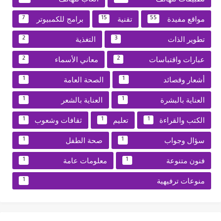
مواقع مفيدة
تقنية
برامج للكمبيوتر
7
15
55
تطوير الذات
التغذية
2
3
عبارات واقتباسات
معاني الأسماء
2
2
أشعار وقصائد
الصحة العامة
1
1
العناية بالبشرة
العناية بالشعر
1
1
الكتب والقراءة
تعليم
ثقافات وشعوب
1
1
1
سؤال وجواب
صحة الطفل
1
1
فنون متنوعة
معلومات عامة
1
1
منوعات ترفيهية
1