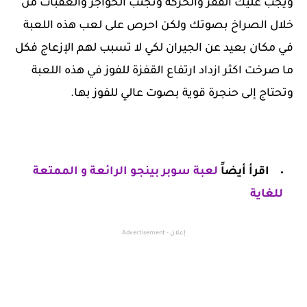
ويجب عليك القفز والحركة وتجنب الحواجز والعقبات من
خلال الصراخ بصوتك ولكن احرص على لعب هذه اللعبة
في مكان بعيد عن الجيران لكي لا تسبب لهم الإزعاج فكل
ما صرخت اكثر ازداد ارتفاع القفزة للفوز في هذه اللعبة
وتحتاج إلى حنجرة قوية بصوت عالي للفوز بها.
اقرأ أيضاً
لعبة سوبر بينجو الرائعة و الممتعة
للغاية
إعلان - Advertisement