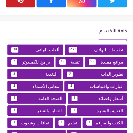
كافة الأقسام
تطبيقات للهاتف
ألعاب للهاتف
90
239
مواقع مفيدة
تقنية
برامج للكمبيوتر
7
15
55
تطوير الذات
التغذية
2
3
عبارات واقتباسات
معاني الأسماء
2
2
أشعار وقصائد
الصحة العامة
1
1
العناية بالبشرة
العناية بالشعر
1
1
الكتب والقراءة
تعليم
ثقافات وشعوب
1
1
1