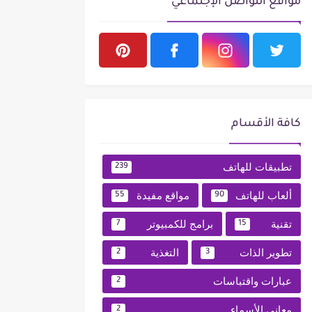
مواقع التواصل الإجتماعي
كافة الأقسام
تطبيقات للهاتف
239
ألعاب للهاتف
مواقع مفيدة
55
90
تقنية
برامج للكمبيوتر
7
15
تطوير الذات
التغذية
2
3
عبارات واقتباسات
2
معاني الأسماء
2