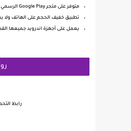
‏متوفر على متجر Google Play الرسمي وهو أمن على هاتفك
‏تطبيق خفيف الحجم على الهاتف ولا ي
‏يعمل على أجهزة اندرويد جميعها القد
روا
رابط التح