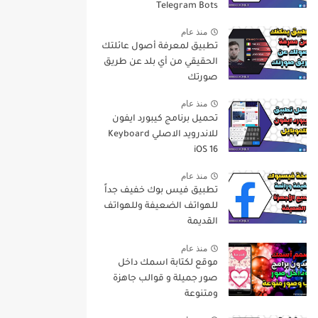
Telegram Bots
منذ عام
تطبيق لمعرفة أصول عائلتك
الحقيقي من أي بلد عن طريق
صورتك
منذ عام
تحميل برنامج كيبورد ايفون
للاندرويد الاصلي Keyboard
iOS 16
منذ عام
تطبيق فيس بوك خفيف جداً
للهواتف الضعيفة وللهواتف
القديمة
منذ عام
موقع لكتابة اسمك داخل
صور جميلة و قوالب جاهزة
ومتنوعة