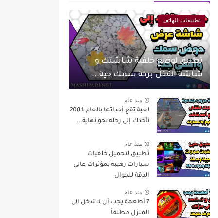
تطبيقات للهاتف
منذ عام
تطبيق لوضع خلفية شاشتك و
شاشة القفل بركة سمك حية...
منذ عام
لعبة تقع أحداثها بالعام 2084
تأخذك إلى رحلة نحو نهاية...
منذ عام
تطبيق لتحميل خلفيات
سيارات رهيبة بمؤثرات عالي
الدقة للجوال
منذ عام
7 أطعمة يجب أن لا تدخل الى
المنزل مطلقاً