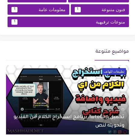
فنون متنوعة
معلومات عامة
1
1
منوعات ترفيهية
1
مواضيع متنوعة
تطبيقات للهاتف
منذ عام
تحميل AutoCap برنامج استخراج الكلام من الفيديو
وتحويله لنص