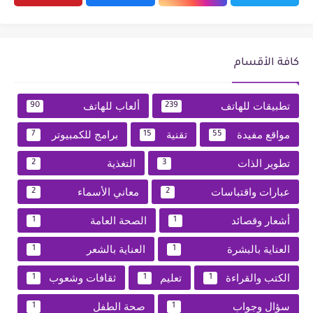
كافة الأقسام
تطبيقات للهاتف
ألعاب للهاتف
90
239
مواقع مفيدة
تقنية
برامج للكمبيوتر
7
15
55
تطوير الذات
التغذية
2
3
عبارات واقتباسات
معاني الأسماء
2
2
أشعار وقصائد
الصحة العامة
1
1
العناية بالبشرة
العناية بالشعر
1
1
الكتب والقراءة
تعليم
ثقافات وشعوب
1
1
1
سؤال وجواب
صحة الطفل
1
1