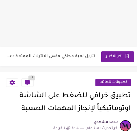
تنزيل برنامج جو كيبورد - استمتع في كل نقرة بأشكال...
تحميل لعبة اختبار الهبل 2‎ المجنونة اختبر إذا كنت أهبل...
برنامج تصميم ستوري انستقرام فريد من نوعه يستخدمه المشاهير
افضل برنامج حل مسائل الرياضيات بالتصوير | ماث وي -...
تنزيل لعبة محاكي مقهى الانترنت الممتعة Internet Cafe Simulator
أخر الاخبار
تنزيل لعبة البقاء على قيد الحياة في البحر Raft Survival
0
تنزيل لعبة ناروتو اوزوماكي ثلاثية الابعاد Naruto:SlugfestX
تطبيقات للهاتف
تحميل لعبة المهجول اونلاين مجتمع دريفت سباق سيارات وتفحيط
تطبيق خرافي للضغط على الشاشة
تطبيق رهيب يعطيك خلفيات متحركة ثلاثية الابعاد للجوال 4D ودقة...
اوتوماتيكياً لإنجاز المهمات الصعبة
لعبة Chief Almighty الصراع مع الديناصورات والماموث والتنانين
محمد مشهدي
اخر تحديث :
منذ عام
4 دقائق للقراءة