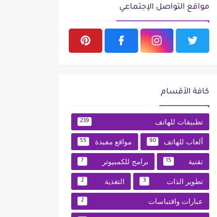
مواقع التواصل الإجتماعي
كافة الأقسام
تطبيقات للهاتف
239
ألعاب للهاتف
مواقع مفيدة
55
90
تقنية
برامج للكمبيوتر
7
15
تطوير الذات
التغذية
2
3
عبارات واقتباسات
2