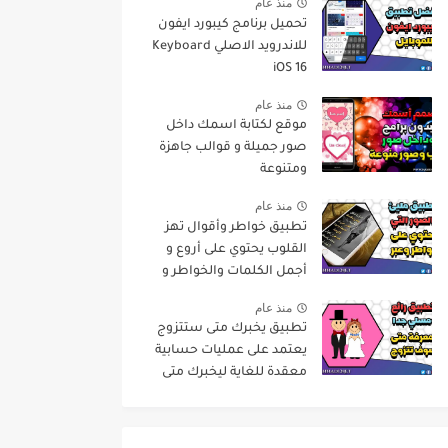
منذ عام
تحميل برنامج كيبورد ايفون
للاندرويد الاصلي Keyboard
iOS 16
منذ عام
موقع لكتابة اسمك داخل
صور جميلة و قوالب جاهزة
ومتنوعة
منذ عام
تطبيق خواطر وأقوال تهز
القلوب يحتوي على أروع و
أجمل الكلمات والخواطر و
حكم عن الحياة
منذ عام
تطبيق يخبرك متى ستتزوج
يعتمد على عمليات حسابية
معقدة للغاية ليخبرك متى
سيكون عرسك