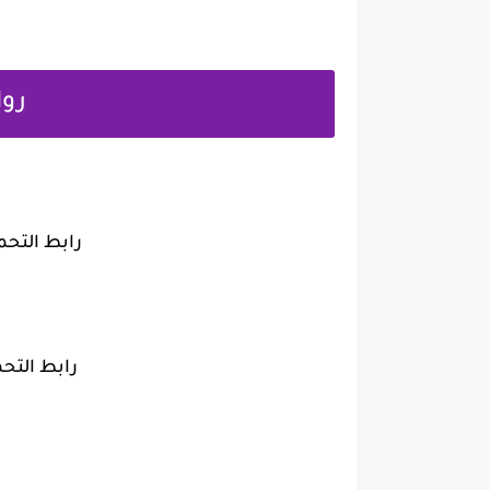
روا
رابط التح
رابط التح