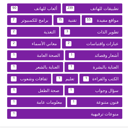
تطبيقات للهاتف
ألعاب للهاتف
90
239
مواقع مفيدة
تقنية
برامج للكمبيوتر
7
15
55
تطوير الذات
التغذية
2
3
عبارات واقتباسات
معاني الأسماء
2
2
أشعار وقصائد
الصحة العامة
1
1
العناية بالبشرة
العناية بالشعر
1
1
الكتب والقراءة
تعليم
ثقافات وشعوب
1
1
1
سؤال وجواب
صحة الطفل
1
1
فنون متنوعة
معلومات عامة
1
1
منوعات ترفيهية
1