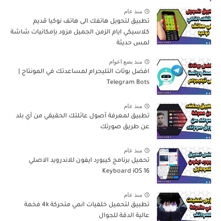
منذ عام
تطبيق لتحويل هاتفك الى هاتف نوكيا قديم
كلاسيكي ايام الزمن الجميل مزود بإمكانيات شاشة
لمس حديثة
منذ بضع اعوام
افضل بوتات التليجرام لمساعدتك في المونتاج |
Telegram Bots
منذ عام
تطبيق لمعرفة أصول عائلتك الحقيقي من أي بلد
عن طريق صورتك
منذ عام
تحميل برنامج كيبورد ايفون للاندرويد الاصلي
Keyboard iOS 16
منذ عام
تطبيق لتحميل خلفيات انمي متحركة 4k فخمة
عالية الدقة للجوال