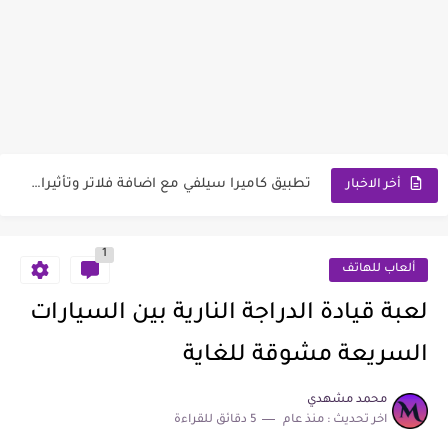
تطبيق تجميل الصور بالمكياج هو أفضل برنامج مكياج يعمل على...
تطبيق لالتقاط صور سيلفي مع تأثيرات وفلاتر سناب شات الرائعة...
تطبيق كاميرا سيلفي مع اضافة فلاتر وتأثيرات على الوجه مثل...
أخر الاخبار
تطبيق لعمل مونتاج للصور وأضافة تأثيرات خرافية حركية وصور معكوسة...
1
تطبيق لتعديل وتحرير الصور بميزات رهيبة منها ميزة ضبط التركيز
ألعاب للهاتف
تطبيق لتعديل و تحرير الصور والتحكم بالألوان بسهولة ومع خيارات...
لعبة قيادة الدراجة النارية بين السيارات
تطبيق لتعديل الصور وتحويل الصور الى كرتون و مرشحات الفن...
السريعة مشوقة للغاية
تطبيق لأضافة التأثيرات على الصور مثل تأثير الرعد و الألوان...
محمد مشهدي
اخر تحديث :
منذ عام
5 دقائق للقراءة
موقع يصنع لك تطبيق كامل فقط عن طريق تحميل صورة...