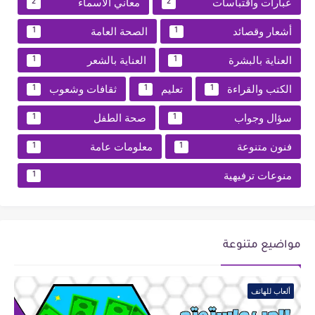
عبارات واقتباسات
معاني الأسماء
2
2
أشعار وقصائد
الصحة العامة
1
1
العناية بالبشرة
العناية بالشعر
1
1
الكتب والقراءة
تعليم
ثقافات وشعوب
1
1
1
سؤال وجواب
صحة الطفل
1
1
فنون متنوعة
معلومات عامة
1
1
منوعات ترفيهية
1
مواضيع متنوعة
ألعاب للهاتف