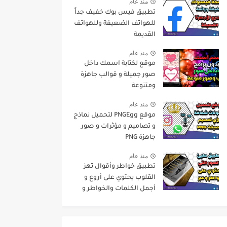
منذ عام
تطبيق فيس بوك خفيف جداً
للهواتف الضعيفة وللهواتف
القديمة
منذ عام
موقع لكتابة اسمك داخل
صور جميلة و قوالب جاهزة
ومتنوعة
منذ عام
موقع PNGEgg لتحميل نماذج
و تصاميم و مؤثرات و صور
جاهزة PNG
منذ عام
تطبيق خواطر وأقوال تهز
القلوب يحتوي على أروع و
أجمل الكلمات والخواطر و
حكم عن الحياة