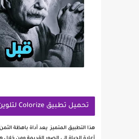
تحميل تطبيق Colorize لتلوين الصور القديمة
هذا التطبيق المتميز يعد أداة باهظة ال
أعادة الحياة إلى الصور القديمة ومن خلال 