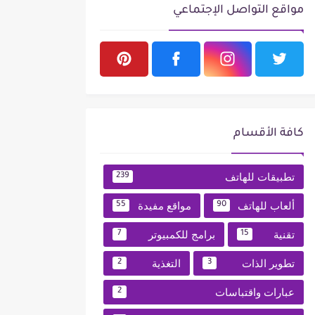
مواقع التواصل الإجتماعي
كافة الأقسام
تطبيقات للهاتف
239
ألعاب للهاتف
مواقع مفيدة
55
90
تقنية
برامج للكمبيوتر
7
15
تطوير الذات
التغذية
2
3
عبارات واقتباسات
2