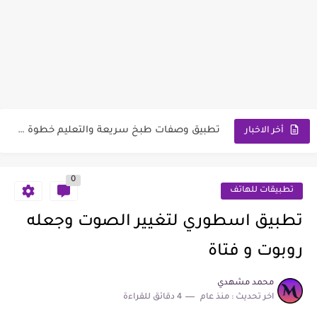
برنامج محول الفيديو إلى جميع التنسيقات والصيغ والمسارات
تحميل لعبة ون بيس تريجر كروز تقمص شخصيات أنمي لوفي...
تطبيق وصفات طبخ سريعة والتعليم خطوة بخطوة لأشهى الأكلات
أخر الاخبار
تطبيق تعلم اللغة الهندية للمبتدئين خطوة بخطوة
0
أقوى برنامج زيادة متابعين تيك توك حقيقين ومعجبين لحسابك
تطبيقات للهاتف
موقع تحدي المارد الازرق السحري يمكنه معرفة أي شخص تفكر...
تطبيق اسطوري لتغيير الصوت وجعله
تنزيل لعبة كار اكس ستريت سباق سيارات فخمة و واقعية...
روبوت و فتاة
برنامج محرر صور وإخفاء حب الشباب من الوجه وتبييض الأسنان
محمد مشهدي
اخر تحديث :
منذ عام
4 دقائق للقراءة
تطبيق لعمل مكالمة وهمية مع ابو فله للمزاح فقط