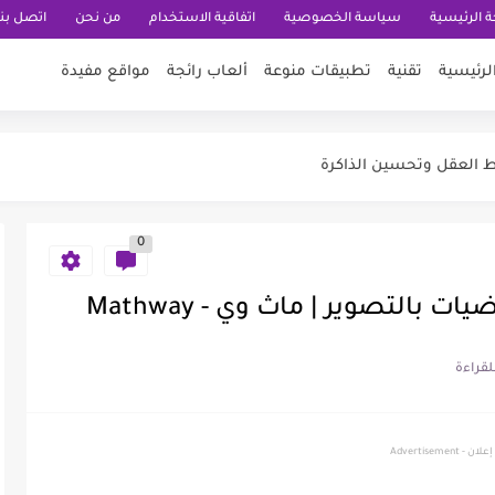
 الرئيسية
سياسة الخصوصية
اتفاقية الاستخدام
من نحن
اتصل بنا
المونتاج | Telegram Bots
لرئيسية
تقنية
تطبيقات منوعة
ألعاب رائجة
مواقع مفيدة
 الدقة للجوال
يط العقل وتحسين الذاكرة
Retro Games Online
ملك او ملكة Crown...
0
لي Jetpack Joyride
بالتصوير | ماث وي - Mathway
إعلان - Advertisement