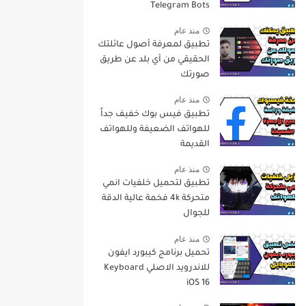
Telegram Bots
منذ عام
تطبيق لمعرفة أصول عائلتك
الحقيقي من أي بلد عن طريق
صورتك
منذ عام
تطبيق فيس بوك خفيف جداً
للهواتف الضعيفة وللهواتف
القديمة
منذ عام
تطبيق لتحميل خلفيات انمي
متحركة 4k فخمة عالية الدقة
للجوال
منذ عام
تحميل برنامج كيبورد ايفون
للاندرويد الاصلي Keyboard
iOS 16