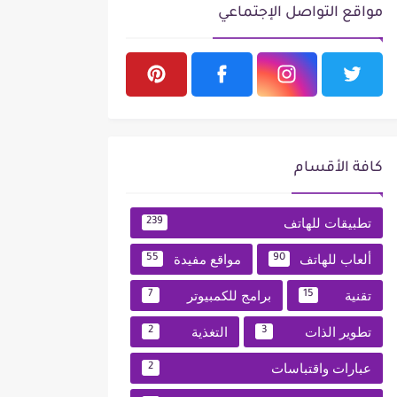
مواقع التواصل الإجتماعي
كافة الأقسام
تطبيقات للهاتف
239
ألعاب للهاتف
مواقع مفيدة
55
90
تقنية
برامج للكمبيوتر
7
15
تطوير الذات
التغذية
2
3
عبارات واقتباسات
2