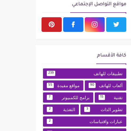
مواقع التواصل الإجتماعي
كافة الأقسام
تطبيقات للهاتف
239
ألعاب للهاتف
مواقع مفيدة
55
90
تقنية
برامج للكمبيوتر
7
15
تطوير الذات
التغذية
2
3
عبارات واقتباسات
2