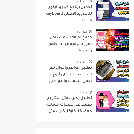
منذ عام
تحميل برنامج كيبورد ايفون
للاندرويد الاصلي Keyboard
iOS 16
منذ عام
موقع لكتابة اسمك داخل
صور جميلة و قوالب جاهزة
ومتنوعة
منذ عام
تطبيق خواطر وأقوال تهز
القلوب يحتوي على أروع و
أجمل الكلمات والخواطر و
حكم عن الحياة
منذ عام
تطبيق يخبرك متى ستتزوج
يعتمد على عمليات حسابية
معقدة للغاية ليخبرك متى
سيكون عرسك