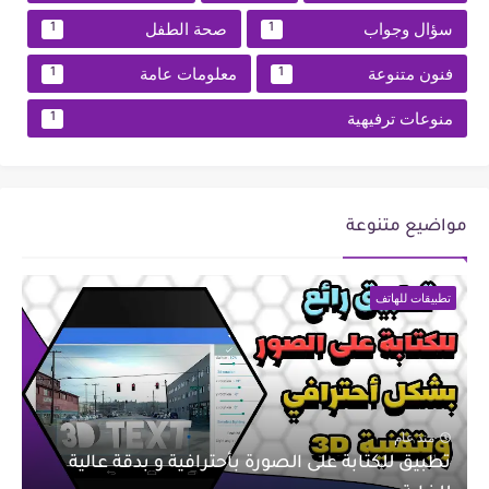
سؤال وجواب
صحة الطفل
1
1
فنون متنوعة
معلومات عامة
1
1
منوعات ترفيهية
1
مواضيع متنوعة
تطبيقات للهاتف
منذ عام
تطبيق للكتابة على الصورة بأحترافية و بدقة عالية