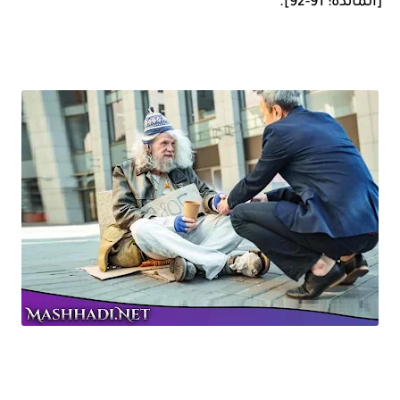
[المائدة: 91-92].