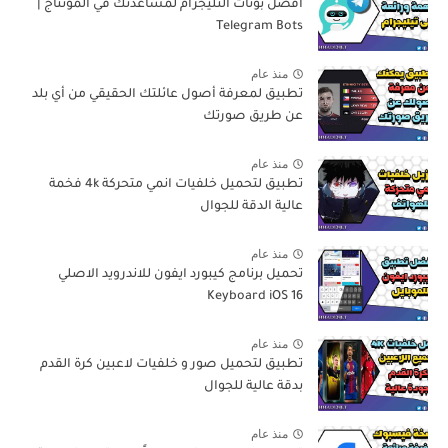
افضل بوتات التليجرام لمساعدتك في المونتاج |
Telegram Bots
منذ عام
تطبيق لمعرفة أصول عائلتك الحقيقي من أي بلد
عن طريق صورتك
منذ عام
تطبيق لتحميل خلفيات انمي متحركة 4k فخمة
عالية الدقة للجوال
منذ عام
تحميل برنامج كيبورد ايفون للاندرويد الاصلي
Keyboard iOS 16
منذ عام
تطبيق لتحميل صور و خلفيات لاعبين كرة القدم
بدقة عالية للجوال
منذ عام