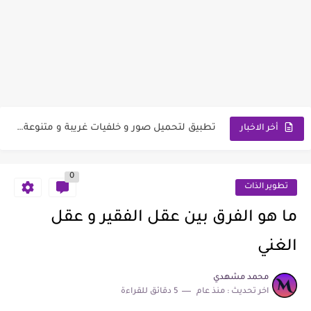
تطبيق لتحميل صور و خلفيات ألوان صلبة و ألوان نقية...
تطبيق لتحميل صور و خلفيات منوعة وفريدة من نوعها بدقة...
تطبيق لتحميل صور و خلفيات غريبة و متنوعة عالية الدقة...
أخر الاخبار
تطبيق كاميرا المرشحات لمنح صورك كل شيء السحر و الدفء...
0
تطبيق لانشر XOS لتغيير واجهة الشاشة في هاتفك مع ميزات...
تطوير الذات
تطبيق لانشر HiOS سريع للغاية مع ميزة تحريك التطبيقات و...
ما هو الفرق بين عقل الفقير و عقل
تطبيق يتعرف على جميع انواع النباتات و الزهور و الاشجار...
الغني
تطبيق لتحويل هاتفك الحديث إلى جوال نوكيا Nokia 1280 قديم...
محمد مشهدي
اخر تحديث :
منذ عام
5 دقائق للقراءة
تطبيق لتحميل صور و خلفيات سيارات أودي حديثة عالية الدقة...