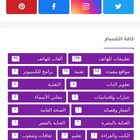
كافة الأقسام
تطبيقات للهاتف
ألعاب للهاتف
90
239
مواقع مفيدة
تقنية
برامج للكمبيوتر
7
15
55
تطوير الذات
التغذية
2
3
عبارات واقتباسات
معاني الأسماء
2
2
أشعار وقصائد
الصحة العامة
1
1
العناية بالبشرة
العناية بالشعر
1
1
الكتب والقراءة
تعليم
ثقافات وشعوب
1
1
1