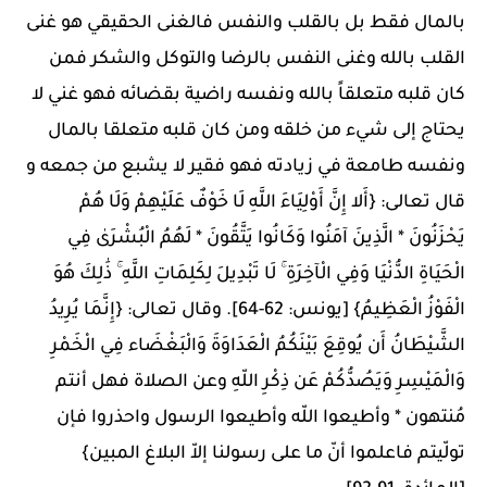
بالمال فقط بل بالقلب والنفس فالغنى الحقيقي هو غنى
القلب بالله وغنى النفس بالرضا والتوكل والشكر فمن
كان قلبه متعلقاً بالله ونفسه راضية بقضائه فهو غني لا
يحتاج إلى شيء من خلقه ومن كان قلبه متعلقا بالمال
ونفسه طامعة في زيادته فهو فقير لا يشبع من جمعه و
قال تعالى: {أَلا إِنَّ أَوْلِيَاءَ اللَّهِ لَا خَوْفٌ عَلَيْهِمْ وَلَا هُمْ
يَحْزَنُونَ * الَّذِينَ آمَنُوا وَكَانُوا يَتَّقُونَ * لَهُمُ الْبُشْرَىٰ فِي
الْحَيَاةِ الدُّنْيَا وَفِي الْآخِرَةِ ۚ لَا تَبْدِيلَ لِكَلِمَاتِ اللَّهِ ۚ ذَٰلِكَ هُوَ
الْفَوْزُ الْعَظِيمُ} [يونس: 62-64]. وقال تعالى: {إِنَّمَا يُرِيدُ
الشَّيْطَانُ أَن يُوقِعَ بَيْنَكُمُ الْعَدَاوَةَ وَالْبَغْضَاء فِي الْخَمْرِ
وَالْمَيْسِرِ وَيَصُدُّكُمْ عَن ذِكْرِ اللّهِ وعن الصلاة فهل أنتم
مُنتهون * وأطيعوا اللّه وأطيعوا الرسول واحذروا فإن
تولّيتم فاعلموا أنّ ما على رسولنا إلاّ البلاغ المبين}