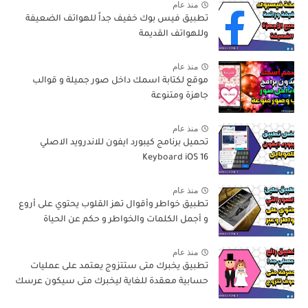
منذ عام
تطبيق فيس بوك خفيف جداً للهواتف الضعيفة
وللهواتف القديمة
منذ عام
موقع لكتابة اسمك داخل صور جميلة و قوالب
جاهزة ومتنوعة
منذ عام
تحميل برنامج كيبورد ايفون للاندرويد الاصلي
Keyboard iOS 16
منذ عام
تطبيق خواطر وأقوال تهز القلوب يحتوي على أروع
و أجمل الكلمات والخواطر و حكم عن الحياة
منذ عام
تطبيق يخبرك متى ستتزوج يعتمد على عمليات
حسابية معقدة للغاية ليخبرك متى سيكون عرسك