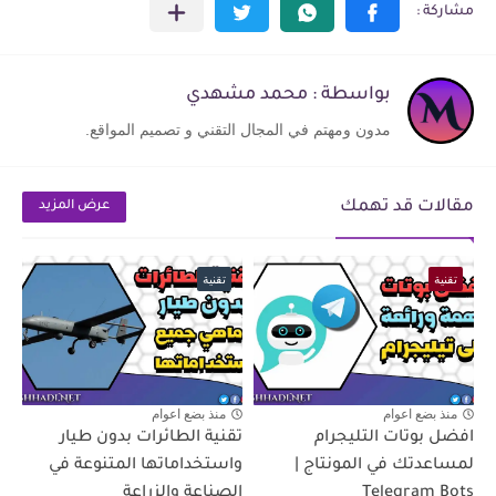
بواسطة : محمد مشهدي
مدون ومهتم في المجال التقني و تصميم المواقع.
مقالات قد تهمك
عرض المزيد
تقنية
تقنية
منذ بضع اعوام
منذ بضع اعوام
افضل بوتات التليجرام
تقنية الطائرات بدون طيار
لمساعدتك في المونتاج |
واستخداماتها المتنوعة في
Telegram Bots
الصناعة والزراعة