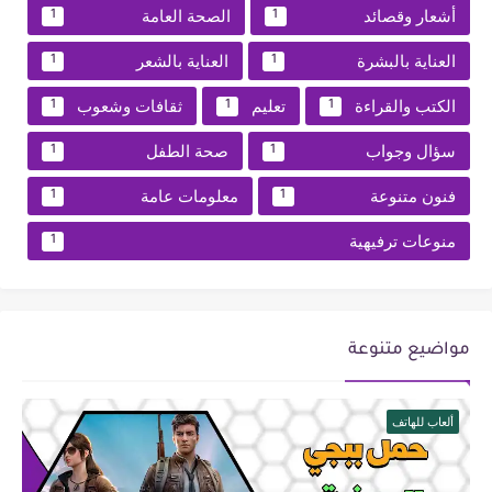
أشعار وقصائد
الصحة العامة
1
1
العناية بالبشرة
العناية بالشعر
1
1
الكتب والقراءة
تعليم
ثقافات وشعوب
1
1
1
سؤال وجواب
صحة الطفل
1
1
فنون متنوعة
معلومات عامة
1
1
منوعات ترفيهية
1
مواضيع متنوعة
ألعاب للهاتف