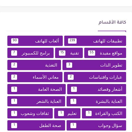
كافة الأقسام
تطبيقات للهاتف
ألعاب للهاتف
90
239
مواقع مفيدة
تقنية
برامج للكمبيوتر
7
15
55
تطوير الذات
التغذية
2
3
عبارات واقتباسات
معاني الأسماء
2
2
أشعار وقصائد
الصحة العامة
1
1
العناية بالبشرة
العناية بالشعر
1
1
الكتب والقراءة
تعليم
ثقافات وشعوب
1
1
1
سؤال وجواب
صحة الطفل
1
1