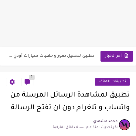
تطبيق لانشر XOS لتغيير واجهة الشاشة في هاتفك مع ميزات...
تطبيق لانشر HiOS سريع للغاية مع ميزة تحريك التطبيقات و...
تطبيق يتعرف على جميع انواع النباتات و الزهور و الاشجار...
تطبيق لتحويل هاتفك الحديث إلى جوال نوكيا Nokia 1280 قديم...
تطبيق لتحميل صور و خلفيات سيارات أودي حديثة عالية الدقة...
أخر الاخبار
تطبيق لتقليل وتخفيض حجم الصور وضغط الصور مع الحفاظ على...
تطبيق لتعليم اللغة الاسبانيه 5 دقائق يوميا كفيلة بتعليمك اللغة...
1
تطبيقات للهاتف
تطبيق لتحميل الفيديوهات من تطبيق بينترست Pinterest بجودتها الكاملة وبضغطة...
تطبيق لمشاهدة الرسائل المرسلة من
موقع لإنشاء رمز باركود لشبكة الواي فاي للمنزل أو للعمل...
واتساب و تلغرام دون ان تفتح الرسالة
تطبيق لتحويل هاتفك الى هاتف نوكيا قديم كلاسيكي ايام الزمن...
محمد مشهدي
اخر تحديث :
منذ عام
4 دقائق للقراءة