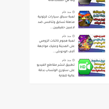
وما هي استخداماته
منذ عام
لعبة سباق سيارات كرتونية
مذهلة تسابق وتنافس ضد
لاعبين حقيقيين...
منذ عام
لعبة هجوم كائنات الزومبي
على المدينة وعليك مواجهة
آلاف الوحوش...
منذ عام
تطبيق لنشر مقاطع الفيديو
على ستوري الوتساب بدقة
عالية للغاية