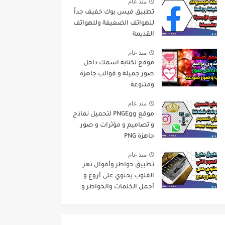
منذ عام
تطبيق فيس بوك خفيف جداً
للهواتف الضعيفة وللهواتف
القديمة
منذ عام
موقع لكتابة اسمك داخل
صور جميلة و قوالب جاهزة
ومتنوعة
منذ عام
موقع PNGEgg لتحميل نماذج
و تصاميم و مؤثرات و صور
جاهزة PNG
منذ عام
تطبيق خواطر وأقوال تهز
القلوب يحتوي على أروع و
أجمل الكلمات والخواطر و
حكم عن الحياة