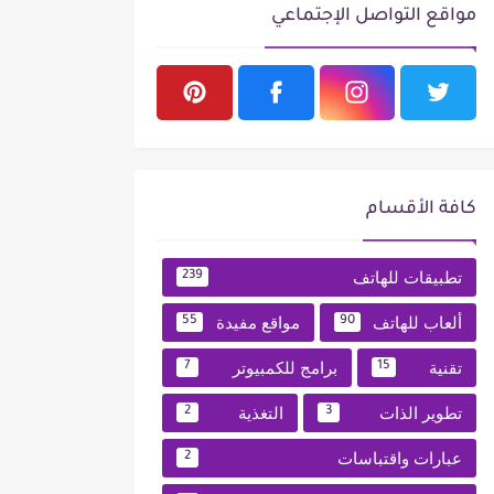
مواقع التواصل الإجتماعي
كافة الأقسام
تطبيقات للهاتف
239
ألعاب للهاتف
مواقع مفيدة
55
90
تقنية
برامج للكمبيوتر
7
15
تطوير الذات
التغذية
2
3
عبارات واقتباسات
2