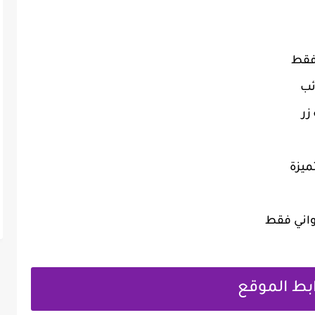
فقط
ئب
زر
ميزة
واني فقط
بط الموقع