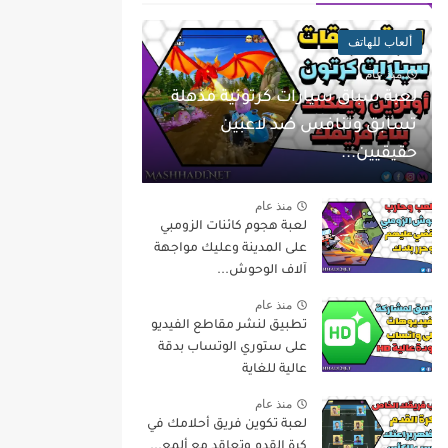
ألعاب للهاتف
منذ عام
لعبة سباق سيارات كرتونية مذهلة
تسابق وتنافس ضد لاعبين
حقيقيين...
منذ عام
لعبة هجوم كائنات الزومبي
على المدينة وعليك مواجهة
آلاف الوحوش...
منذ عام
تطبيق لنشر مقاطع الفيديو
على ستوري الوتساب بدقة
عالية للغاية
منذ عام
لعبة تكوين فريق أحلامك في
كرة القدم وتعاقد مع ألمع...