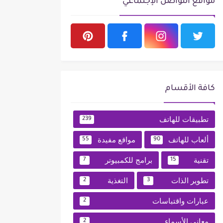
مواقع التواصل الإجتماعي
كافة الأقسام
تطبيقات للهاتف
239
ألعاب للهاتف
مواقع مفيدة
55
90
تقنية
برامج للكمبيوتر
7
15
تطوير الذات
التغذية
2
3
عبارات واقتباسات
2
معاني الأسماء
2