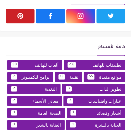
كافة الأقسام
تطبيقات للهاتف
ألعاب للهاتف
90
239
مواقع مفيدة
تقنية
برامج للكمبيوتر
7
15
55
تطوير الذات
التغذية
2
3
عبارات واقتباسات
معاني الأسماء
2
2
أشعار وقصائد
الصحة العامة
1
1
العناية بالبشرة
العناية بالشعر
1
1