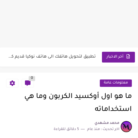
تطبيق لتحميل الفيديوهات من تطبيق بينترست Pinterest بجودتها الكاملة وبضغطة...
موقع لإنشاء رمز باركود لشبكة الواي فاي للمنزل أو للعمل...
تطبيق لتحويل هاتفك الى هاتف نوكيا قديم كلاسيكي ايام الزمن...
أخر الاخبار
تطبيق لتعليم ألذ و أشهى الوصفات الكورية و الأسيوية بكل...
0
تطبيق كلمات و منشورات للفيسبوك آلاف المنشورات و الرسائل و...
معلومات عامة
تطبيق لرؤية شكلك وانت صغير وشكل طفلك المستقبلي يحول صورك...
ما هو اول أوكسيد الكربون وما هي
أهم الأطعمة التي يجب تناولها مع بعضها لتستفيد أكثر
استخداماته
تطبيق لتحويل هاتفك الى هاتف نوكيا قديم Nokia N95 وواجهة...
محمد مشهدي
اخر تحديث :
منذ عام
5 دقائق للقراءة
تطبيق كاميرا عالية الجمال مع فلاتر موسمية حصرية تضيف لونا...